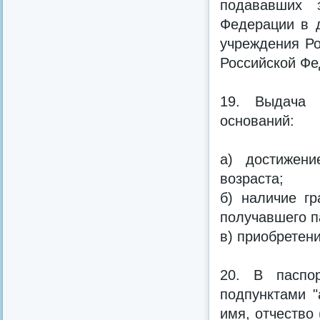
подававших 
Федерации в д
учреждения Ро
Российской Фе
19. Выдача 
оснований:
а) достижени
возраста;
б) наличие г
получавшего п
в) приобретен
20. В паспо
подпунктами "
имя, отчество