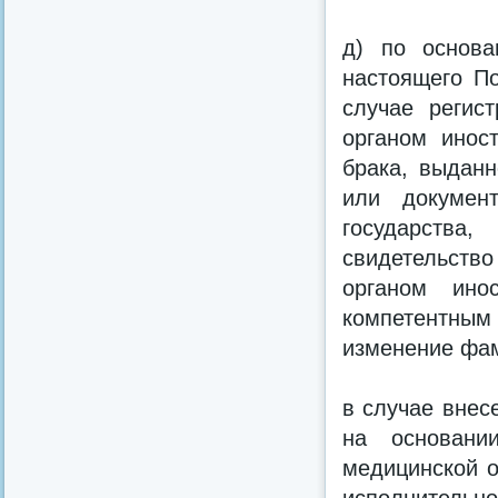
д) по основа
настоящего По
случае регис
органом иност
брака, выданн
или документ
государства
свидетельств
органом инос
компетентным 
изменение фам
в случае внес
на основани
медицинской о