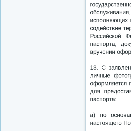
государственн
обслуживани
исполняющих н
содействие те
Российской Ф
паспорта, до
вручении офор
13. С заявле
личные фотог
оформляется п
для предоста
паспорта:
а) по основа
настоящего По