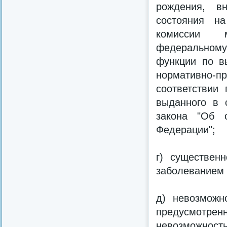
рождения, в
состояния на
комиссии м
федеральному
функции по в
нормативно-пр
соответствии
выданного в 
закона "Об 
Федерации";
г) существен
заболеванием
д) невозможн
предусмотрен
невозможност