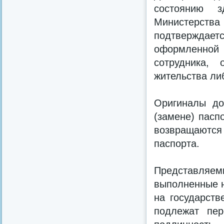
состоянию з
Министерств
подтверждае
оформленной 
сотрудника, 
жительства ли
Оригиналы до
(замене) пасп
возвращаютс
паспорта.
Представляем
выполненные н
на государств
подлежат пер