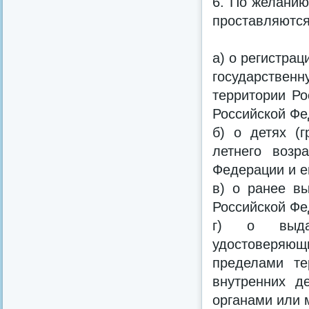
6. По желанию
проставляются
а) о регистра
государствен
территории Ро
Российской Фе
б) о детях (
летнего возр
Федерации и е
в) о ранее в
Российской Фе
г) о выдан
удостоверяющ
пределами те
внутренних д
органами или 