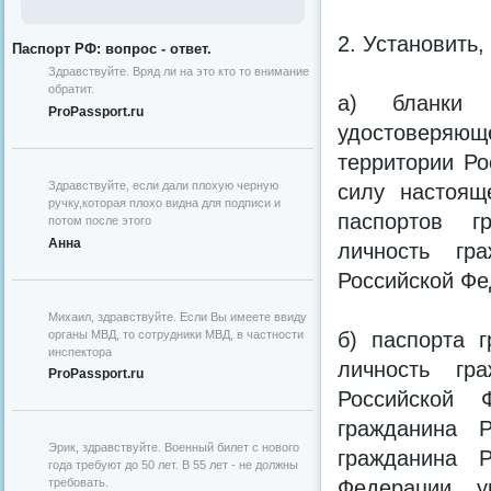
2. Установить, 
Паспорт РФ: вопрос - ответ.
Здравствуйте. Вряд ли на это кто то внимание
обратит.
а) бланки 
ProPassport.ru
удостоверяющ
территории Ро
Здравствуйте, если дали плохую черную
силу настоящ
ручку,которая плохо видна для подписи и
паспортов г
потом после этого
Анна
личность гр
Российской Фе
Михаил, здравствуйте. Если Вы имеете ввиду
органы МВД, то сотрудники МВД, в частности
б) паспорта 
инспектора
личность гр
ProPassport.ru
Российской 
гражданина Р
Эрик, здравствуйте. Военный билет с нового
гражданина Р
года требуют до 50 лет. В 55 лет - не должны
Федерации, у
требовать.