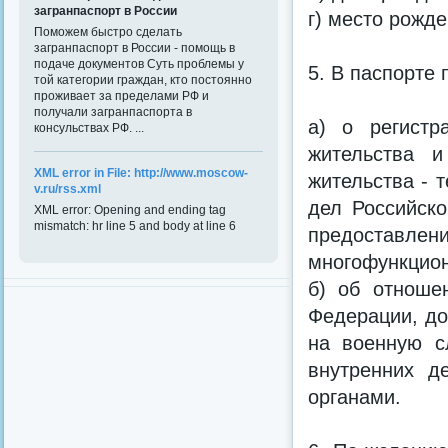
загранпаспорт в России
г) место рожд
Поможем быстро сделать
загранпаспорт в России - помощь в
подаче документов Суть проблемы у
5. В паспорте 
той категории граждан, кто постоянно
проживает за пределами РФ и
получали загранпаспорта в
а) о регистр
консульствах РФ. ...
жительства и
XML error in File: http://www.moscow-
жительства - 
v.ru/rss.xml
дел Российск
XML error: Opening and ending tag
mismatch: hr line 5 and body at line 6
предоставлени
многофункцион
б) об отноше
Федерации, до
на военную с
внутренних д
органами.