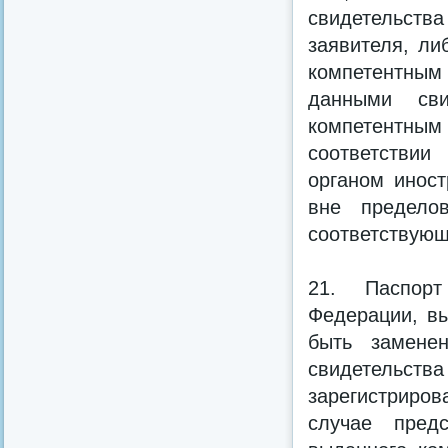
свидетельст
заявителя, ли
компетентным 
данными сви
компетентны
соответствии
органом иност
вне предело
соответствующ
21. Паспорт
Федерации, вы
быть замене
свидетельства
зарегистриров
случае предс