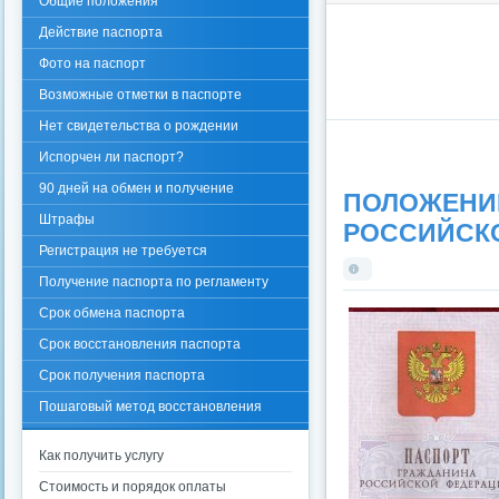
Общие положения
Действие паспорта
Фото на паспорт
Возможные отметки в паспорте
Нет свидетельства о рождении
Испорчен ли паспорт?
90 дней на обмен и получение
ПОЛОЖЕ
Штрафы
РОССИЙСКОЙ
Регистрация не требуется
Получение паспорта по регламенту
Срок обмена паспорта
Срок восстановления паспорта
Срок получения паспорта
Пошаговый метод восстановления
паспорта гражданина
Как получить услугу
Стоимость и порядок оплаты