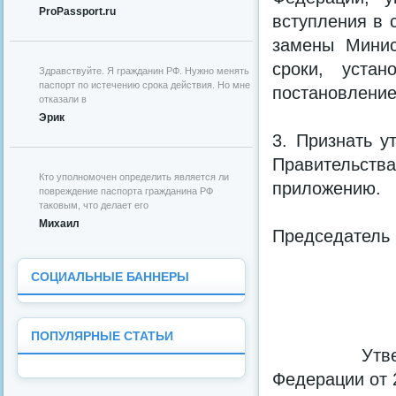
ProPassport.ru
вступления в 
замены Минис
сроки, уста
Здравствуйте. Я гражданин РФ. Нужно менять
паспорт по истечению срока действия. Но мне
постановление
отказали в
Эрик
3. Признать у
Правительст
Кто уполномочен определить является ли
приложению.
повреждение паспорта гражданина РФ
таковым, что делает его
Михаил
Председатель
СОЦИАЛЬНЫЕ БАННЕРЫ
ПОПУЛЯРНЫЕ СТАТЬИ
Утверждено
Федерации от 