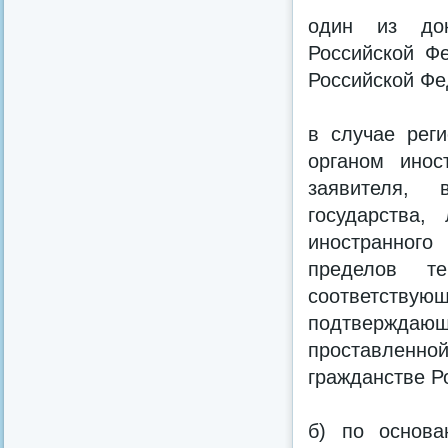
один из док
Российской Ф
Российской Фе
в случае реги
органом инос
заявителя, 
государства,
иностранного
пределов т
соответств
подтверждающ
проставленно
гражданстве Р
б) по основа