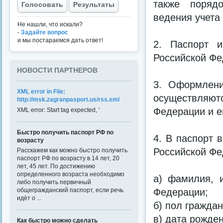
также порядо
Голосовать
Результаты
ведения учета 
Не нашли, что искали?
-
Задайте вопрос
и мы постараемся дать ответ!
2. Паспорт и
Российской Фе
НОВОСТИ ПАРТНЕРОВ
3. Оформлени
XML error in File:
осуществляю
http://msk.zagranpasport.us/rss.xml
Федерации и е
XML error: Start tag expected, '
Быстро получить паспорт РФ по
4. В паспорт 
возрасту
Российской Фе
Расскажем как можно быстро получить
паспорт РФ по возрасту в 14 лет, 20
лет, 45 лет. По достижению
определенного возраста необходимо
а) фамилия, и
либо получить первичный
Федерации;
общегражданский паспорт, если речь
идёт о ...
б) пол гражда
в) дата рожде
Как быстро можно сделать