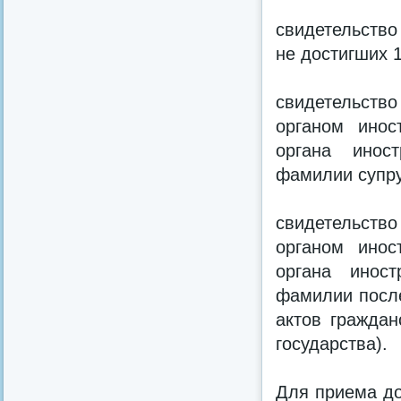
свидетельство
не достигших 1
свидетельст
органом инос
органа иност
фамилии супру
свидетельств
органом инос
органа иност
фамилии после
актов граждан
государства).
Для приема до