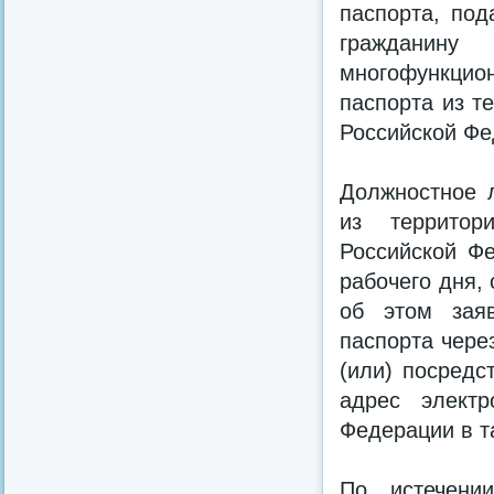
паспорта, под
гражданину
многофункцио
паспорта из т
Российской Фе
Должностное 
из территор
Российской Ф
рабочего дня,
об этом заяв
паспорта чере
(или) посредс
адрес электр
Федерации в т
По истечени