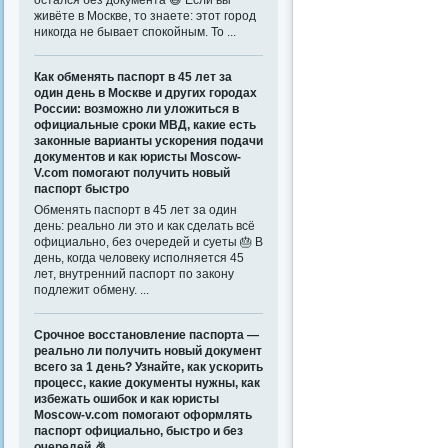
остался без документа 😄 Если вы
живёте в Москве, то знаете: этот город
никогда не бывает спокойным. То ...
Как обменять паспорт в 45 лет за
один день в Москве и других городах
России: возможно ли уложиться в
официальные сроки МВД, какие есть
законные варианты ускорения подачи
документов и как юристы Moscow-
V.com помогают получить новый
паспорт быстро
Обменять паспорт в 45 лет за один
день: реально ли это и как сделать всё
официально, без очередей и суеты 🎂 В
день, когда человеку исполняется 45
лет, внутренний паспорт по закону
подлежит обмену. ...
Срочное восстановление паспорта —
реально ли получить новый документ
всего за 1 день? Узнайте, как ускорить
процесс, какие документы нужны, как
избежать ошибок и как юристы
Moscow-v.com помогают оформлять
паспорт официально, быстро и без
очередей 🎉