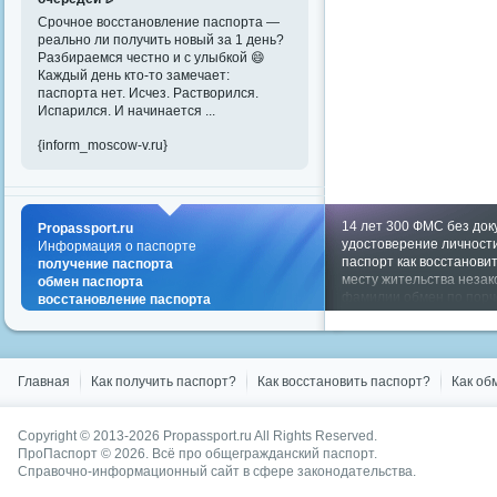
Срочное восстановление паспорта —
реально ли получить новый за 1 день?
Разбираемся честно и с улыбкой 😄
Каждый день кто-то замечает:
паспорта нет. Исчез. Растворился.
Испарился. И начинается ...
{inform_moscow-v.ru}
14 лет
300
ФМС
без док
Propassport.ru
удостоверение личност
Информация о паспорте
паспорт
как восстанови
получение паспорта
месту жительства
незак
обмен паспорта
фамилии
обмен по порч
восстановление паспорта
паспорт
паспорте
получить паспорт
порча
паспорта
Показать все теги
Главная
Как получить паспорт?
Как восстановить паспорт?
Как об
Copyright © 2013-2026
Propassport.ru
All Rights Reserved.
ПроПаспорт © 2026. Всё про общегражданский паспорт.
Справочно-информационный сайт в сфере законодательства.